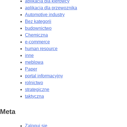
aplikacja dla kierowcy
aplikacja dla przewoznika
Automotive industry
Bez kategorii
budownictwo
Chemiczna
e-commerce
human resource
inne
meblowa
Paper
portal informacyjny
rolnictwo
strategiczne
taktyczna
Meta
Zaloguj się