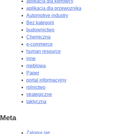
aplikacja dla kierowcy
aplikacja dla przewoznika
Automotive industry
Bez kategorii
budownictwo
Chemiczna
e-commerce
human resource
inne
meblowa
Paper
portal informacyjny
rolnictwo
strategiczne
taktyczna
Meta
Zaloguj się