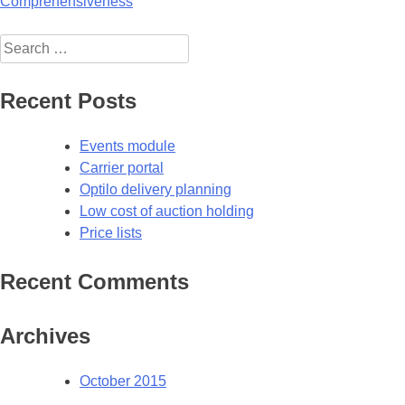
Post
Comprehensiveness
navigation
Search
for:
Recent Posts
Events module
Carrier portal
Optilo delivery planning
Low cost of auction holding
Price lists
Recent Comments
Archives
October 2015