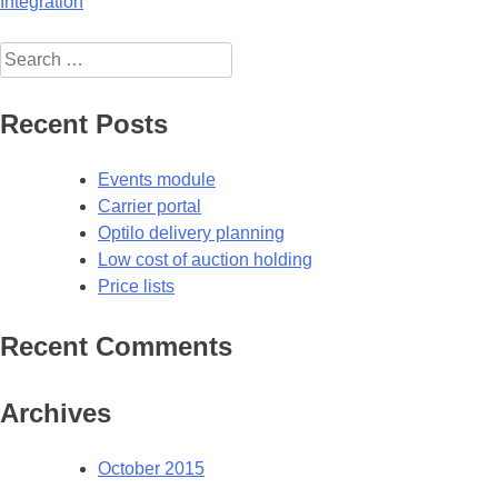
Post
Integration
navigation
Search
for:
Recent Posts
Events module
Carrier portal
Optilo delivery planning
Low cost of auction holding
Price lists
Recent Comments
Archives
October 2015