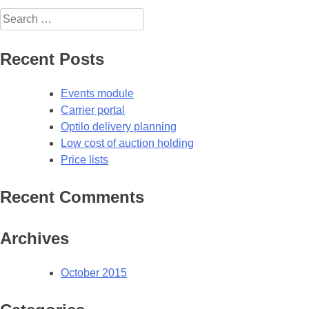
navigation
Search
for:
Recent Posts
Events module
Carrier portal
Optilo delivery planning
Low cost of auction holding
Price lists
Recent Comments
Archives
October 2015