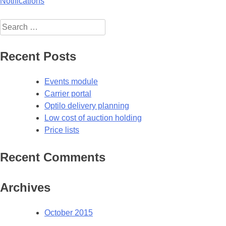
Post
Notifications
navigation
Search
for:
Recent Posts
Events module
Carrier portal
Optilo delivery planning
Low cost of auction holding
Price lists
Recent Comments
Archives
October 2015