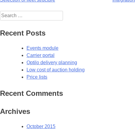
Post
navigation
Search
for:
Recent Posts
Events module
Carrier portal
Optilo delivery planning
Low cost of auction holding
Price lists
Recent Comments
Archives
October 2015