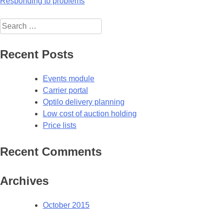
Post
Responding to problems
navigation
Search
for:
Recent Posts
Events module
Carrier portal
Optilo delivery planning
Low cost of auction holding
Price lists
Recent Comments
Archives
October 2015