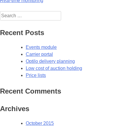
Post
Real-time monitoring
navigation
Search
for:
Recent Posts
Events module
Carrier portal
Optilo delivery planning
Low cost of auction holding
Price lists
Recent Comments
Archives
October 2015