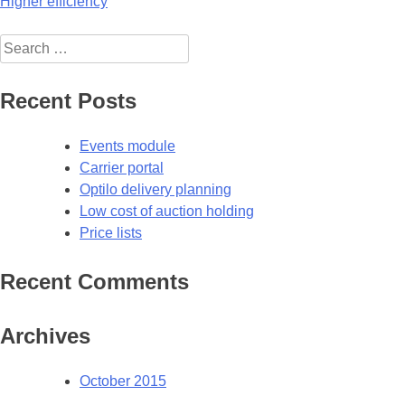
Post
Higher efficiency
navigation
Search
for:
Recent Posts
Events module
Carrier portal
Optilo delivery planning
Low cost of auction holding
Price lists
Recent Comments
Archives
October 2015