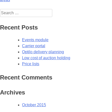
navigation
Search
for:
Recent Posts
Events module
Carrier portal
Optilo delivery planning
Low cost of auction holding
Price lists
Recent Comments
Archives
October 2015