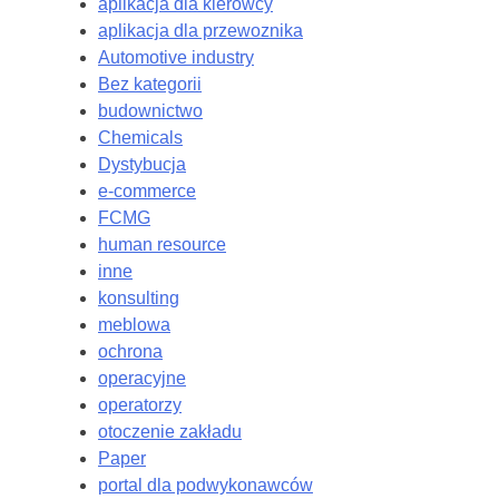
aplikacja dla kierowcy
aplikacja dla przewoznika
Automotive industry
Bez kategorii
budownictwo
Chemicals
Dystybucja
e-commerce
FCMG
human resource
inne
konsulting
meblowa
ochrona
operacyjne
operatorzy
otoczenie zakładu
Paper
portal dla podwykonawców