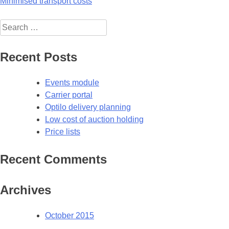
Post
Minimised transport costs
navigation
Search
for:
Recent Posts
Events module
Carrier portal
Optilo delivery planning
Low cost of auction holding
Price lists
Recent Comments
Archives
October 2015