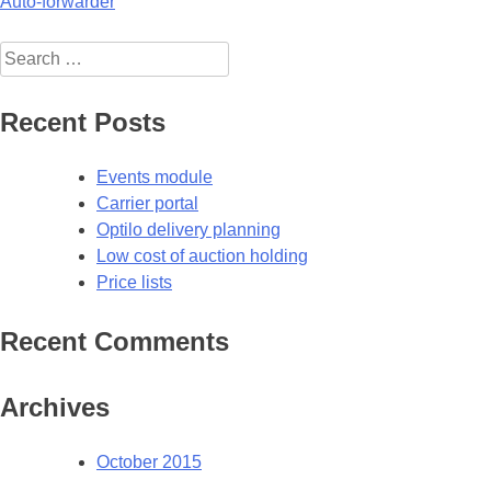
Post
Auto-forwarder
navigation
Search
for:
Recent Posts
Events module
Carrier portal
Optilo delivery planning
Low cost of auction holding
Price lists
Recent Comments
Archives
October 2015