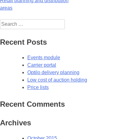
Post
Retail planning and distribution
areas
navigation
Search
for:
Recent Posts
Events module
Carrier portal
Optilo delivery planning
Low cost of auction holding
Price lists
Recent Comments
Archives
October 2015