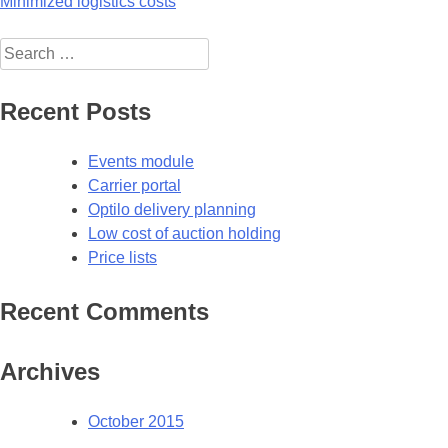
Post
Minimized logistics costs
navigation
Search
for:
Recent Posts
Events module
Carrier portal
Optilo delivery planning
Low cost of auction holding
Price lists
Recent Comments
Archives
October 2015