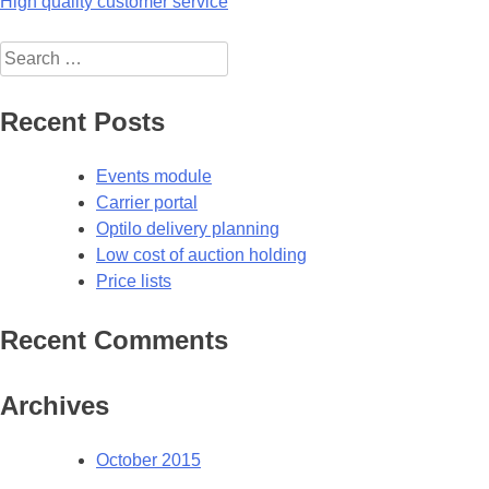
Post
High quality customer service
navigation
Search
for:
Recent Posts
Events module
Carrier portal
Optilo delivery planning
Low cost of auction holding
Price lists
Recent Comments
Archives
October 2015