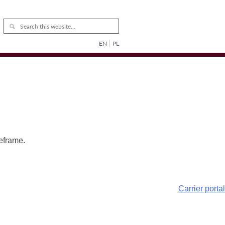
EN
PL
meframe.
Carrier portal