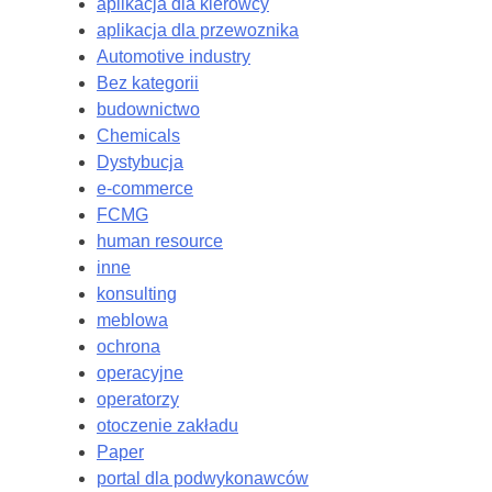
aplikacja dla kierowcy
aplikacja dla przewoznika
Automotive industry
Bez kategorii
budownictwo
Chemicals
Dystybucja
e-commerce
FCMG
human resource
inne
konsulting
meblowa
ochrona
operacyjne
operatorzy
otoczenie zakładu
Paper
portal dla podwykonawców