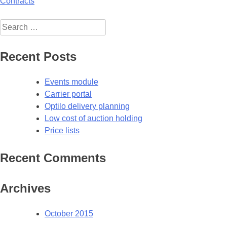
Post
Contracts
navigation
Search
for:
Recent Posts
Events module
Carrier portal
Optilo delivery planning
Low cost of auction holding
Price lists
Recent Comments
Archives
October 2015