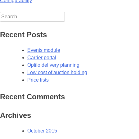
Post
Configurability
navigation
Search
for:
Recent Posts
Events module
Carrier portal
Optilo delivery planning
Low cost of auction holding
Price lists
Recent Comments
Archives
October 2015